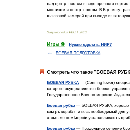
над
центр
.
постом
в
виде
прочного
вертик
.
мостиком
и
центр
.
постом
.
В
Б
.
р
.
могут
раз
шлюзовой
камерой
при
выходе
из
затонув
Энциклопедия
РВСН
.
2013
.
Игры ⚽
Нужно сделать НИР?
БОЕВАЯ ПОДГОТОВКА
Смотреть что такое "БОЕВАЯ РУБК
БОЕВАЯ РУБКА
— (Conning tower) специ
которого осуществляется боевое управлени
Государственное Военно морское Издате
Боевая рубка
— БОЕВАЯ РУБКА, хорошо з
ком ръ корабля и весь необходимый для у
этомъ же помѣщеніи устанавливаютъ при
Боевая рубка
— Продольное сечение брон