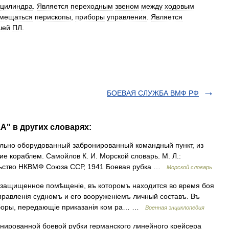
цилиндра
.
Является
переходным
звеном
между
ходовым
мещаться
перископы
,
приборы
управления
.
Является
шей
ПЛ
.
БОЕВАЯ СЛУЖБА ВМФ РФ
А" в других словарях:
ально оборудованный забронированный командный пункт, из
е кораблем. Самойлов К. И. Морской словарь. М. Л.:
льство НКВМФ Союза ССР, 1941 Боевая рубка …
Морской словарь
ащищенное помѣщеніе, въ которомъ находится во время боя
правленія судномъ и его вооруженіемъ личный составъ. Въ
боры, передающіе приказанія ком ра… …
Военная энциклопедия
ированной боевой рубки германского линейного крейсера