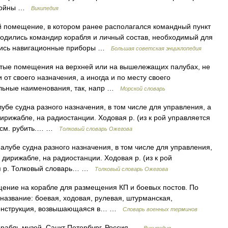
 войны …
Википедия
ещение, в котором ранее располагался командный пункт
аходились командир корабля и личный состав, необходимый для
ались навигационные приборы …
Большая советская энциклопедия
ытые помещения на верхней или на вышележащих палубах, не
 от своего назначения, а иногда и по месту своего
ельные наименования, так, напр …
Морской словарь
убе судна разного назначения, в том числе для управления, а
рижабле, на радиостанции. Ходовая р. (из к рой управляется
КА см. рубить.… …
Толковый словарь Ожегова
алубе судна разного назначения, в том числе для управления,
дирижабле, на радиостанции. Ходовая р. (из к рой
вая р. Толковый словарь… …
Толковый словарь Ожегова
ение на корабле для размещения КП и боевых постов. По
название: боевая, ходовая, рулевая, штурманская,
2) конструкция, возвышающаяся в… …
Словарь военных терминов
рабль музей. Санкт Петербург, Россия …