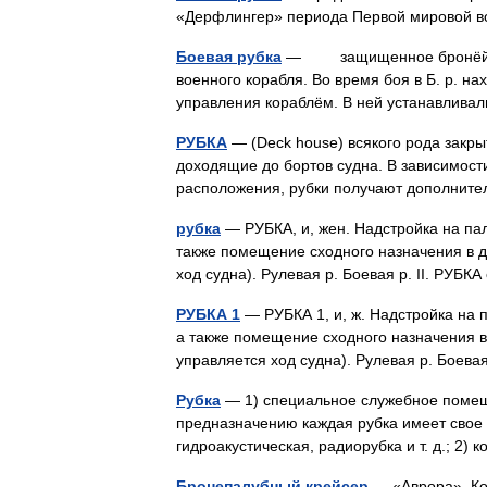
«Дерфлингер» периода Первой мировой
Боевая рубка
— защищенное бронёй пом
военного корабля. Во время боя в Б. р. н
управления кораблём. В ней устанавлив
РУБКА
— (Deck house) всякого рода закр
доходящие до бортов судна. В зависимости
расположения, рубки получают дополнит
рубка
— РУБКА, и, жен. Надстройка на пал
также помещение сходного назначения в ди
ход судна). Рулевая р. Боевая р. II. РУБ
РУБКА 1
— РУБКА 1, и, ж. Надстройка на п
а также помещение сходного назначения в 
управляется ход судна). Рулевая р. Бое
Рубка
— 1) специальное служебное помещ
предназначению каждая рубка имеет свое 
гидроакустическая, радиорубка и т. д.; 
Бронепалубный крейсер
— «Аврора». Ко