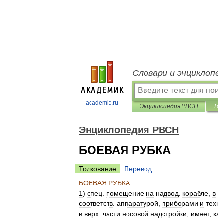
Словари и энциклоп
academic.ru
Энциклопедия РВСН
Т
Энциклопедия РВСН
БОЕВАЯ РУБКА
Толкование
Перевод
БОЕВАЯ
РУБКА
1
)
спец
.
помещение
на
надвод
.
корабле
,
в
соответств
.
аппаратурой
,
приборами
и
тех
в
верх
.
части
носовой
надстройки
,
имеет
,
к