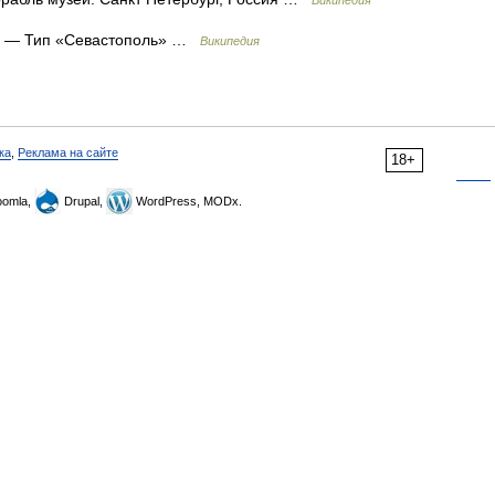
Википедия
— Тип «Севастополь» …
Википедия
ка
,
Реклама на сайте
18+
omla,
Drupal,
WordPress, MODx.