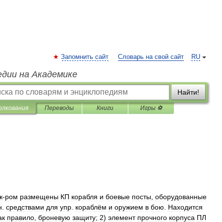
Запомнить сайт
Словарь на свой сайт
RU
едии на Академике
Найти!
олкования
Переводы
Книги
Игры ⚽
к
-
ром
размещены
КП
корабля
и
боевые
посты
,
оборудованные
н
.
средствами
для
упр
.
кораблём
и
оружием
в
бою
.
Находится
ак
правило
,
броневую
защиту
;
2
)
элемент
прочного
корпуса
ПЛ