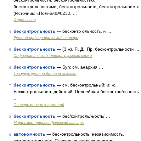
бесконтрольности, бесконтрольностью,
бесконтрольностями, бесконтрольности, бесконтрольностях
(Источник: «Полная&#8230; …
Формы слов
бесконтрольность
— бесконтр ольность, и …
4
Русский орфографический словарь
бесконтрольность
— (3 ж), Р., Д., Пр. бесконтро/льности …
5
Орфографический словарь русского языка
бесконтрольность
— Syn: см. анархия …
6
Тезаурус русской деловой лексики
бесконтрольность
— см. бесконтрольный; и; ж.
7
Бесконтро/льность действий. Полнейшая бесконтро/льность
…
Словарь многих выражений
бесконтрольность
— бес/контроль/н/ость/ …
8
Морфемно-орфографический словарь
автономность
— бесконтрольность, независимость,
9
самостоятельность Словарь русских синонимов.