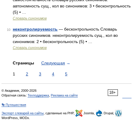
автономность сущ., кол во синонимов: 3 • бесконтрольность
(5) • …
Словарь синонимов
неконтролируемость
— бесконтрольность Словарь
10
русских синонимов. неконтролируемость сущ., кол во
синонимов: 2 • бесконтрольность (5) • …
Словарь синонимов
Страницы
Следующая
→
1
2
3
4
5
© Академик, 2000-2026
18+
Обратная связь:
Техподдержка
,
Реклама на сайте
👣 Путешествия
Экспорт словарей на сайты
, сделанные на PHP,
Joomla,
Drupal,
WordPress, MODx.