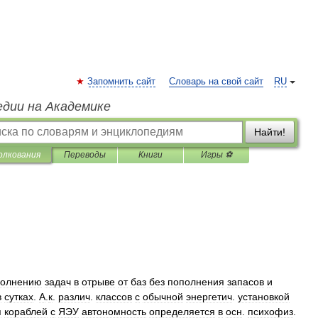
Запомнить сайт
Словарь на свой сайт
RU
едии на Академике
Найти!
олкования
Переводы
Книги
Игры ⚽
полнению
задач
в
отрыве
от
баз
без
пополнения
запасов
и
в
сутках
.
А
.
к
.
различ
.
классов
с
обычной
энергетич
.
установкой
я
кораблей
с
ЯЭУ
автономность
определяется
в
осн
.
психофиз
.