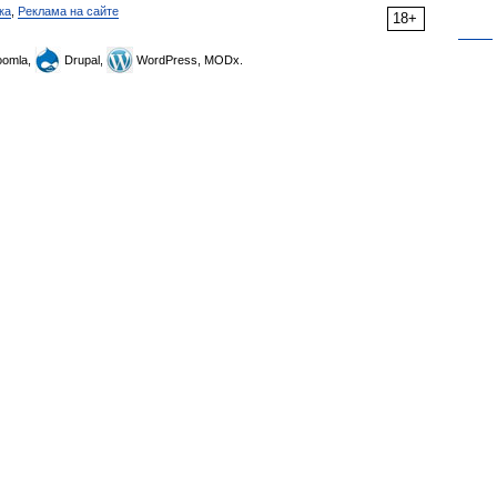
ка
,
Реклама на сайте
18+
omla,
Drupal,
WordPress, MODx.