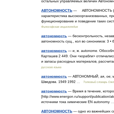
остальных управляемых величин Автоно
АВТОНОМНОСТЬ
— АВТОНОМНОСТЬ (от гр
характеристика высокоорганизованных, пр
функционирование и поведение таких си
Философская энциклопедия
автономность
— бесконтрольность, незав
автономность сущ., кол во синонимов: 3 •
автономность
— и, ж. autonome. Обособл
Карташев 2 449. Они <корабли> отличались
и запасы расходных материалов, рассчи
русского языка
автономность
— АВТОНОМНЫЙ, ая, ое; мен
Шведова. 1949 1992 …
Толковый словарь Оже
автономность
— Время в течение, которо
[http://www.energon.ru/support/publication/
источники тока химические EN autonomy
АВТОНОМНОСТЬ
— одно из важнейших с