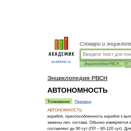
Словари и энциклоп
academic.ru
Энциклопедия РВСН
Т
Энциклопедия РВСН
АВТОНОМНОСТЬ
Толкование
Перевод
АВТОНОМНОСТЬ
корабля
,
приспособленность
корабля
к
вы
замены
лич
.
состава
.
Обычно
измеряется
составляет
до
90
сут
(
ПЛ
–
60
-
120
сут
).
Дл