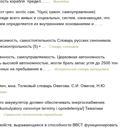
мность корабля предел… …
Википедия
еч. αυτός сам, ?όμος ηакон; самоуправление)
ежде всего живых и социальных, систем, означающая, что
стем определяется их внутренними основаниями и… …
исимость, самостоятельность Словарь русских синонимов.
 бесконтрольность (5) • …
Словарь синонимов
енность, самоуправляемость. Церковная автономность.
 высокой автономностью, могли брать запас угля до 2500 тон
танных на пребывание в… …
Исторический словарь галлицизмов
, мна. Толковый словарь Ожегова. С.И. Ожегов, Н.Ю.
гова
го аккумулятор должен обеспечивать энергоснабжение.
akkumulyatory osnovnye terminy i opredeleniya/] Тематики
 …
Справочник технического переводчика
войств, выражающееся в способности ВВСТ функционировать