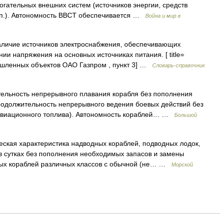
огательных внешних систем (источников энергии, средств
т.п.). Автономность ВВСТ обеспечивается …
Война и мир в
аличие источников электроснабжения, обеспечивающих
ии напряжения на основных источниках питания. [ title=
ышленных объектов ОАО Газпром , пункт 3] …
Словарь-справочник
льность непрерывного плавания корабля без пополнения
родолжительность непрерывного ведения боевых действий без
 авиационного топлива). Автономность кораблей… …
Большой
еская характеристика надводных кораблей, подводных лодок,
в сутках без пополнения необходимых запасов и замены
ных кораблей различных классов с обычной (не… …
Морской